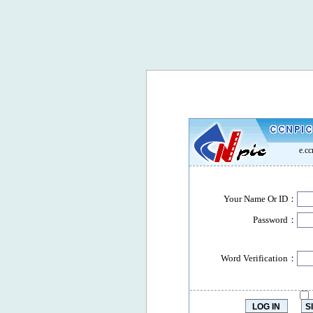
e.c
Your Name Or ID：
Password：
Word Verification：