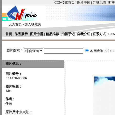
CCN传媒首页
|
图片中国
|
异域风情
|
时事
设为首页
-
加入收藏夹
首页
|
作品展示
|
图片专题
|
精品推荐
|
拍摄手记
|
自我介绍
|
联系方式
|
CC
图片搜索：
本网查询
C
图片信息：
图片编号：
111470-00006
图片标题：
Mr.
作者：
任民
原片尺寸
(长×宽)
：